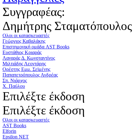
Συγγραφέας:
Δημήτρης Σταματόπουλος
Ολοι οι κατασκευαστές
Γεώργιος Καβαλάκης
Επιστημονική ομάδα AST Books
Ευστάθιος Κριαράς
Λαναράς Δ. Κωνσταντίνος
Μιλτιάδης Λεοντάρης
Ορέστης Εμμ. Σεϊμένης
Παπαπετρόπουλος Ανδρέας
Σπ. Νιάρχος
Χ. Παύλου
Επιλέξτε έκδοση
Επιλέξτε έκδοση
Ολοι οι κατασκευαστές
AST Books
Elforin
Epsilon NET