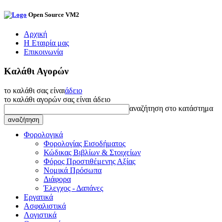
Open Source VM2
Αρχική
Η Εταιρία μας
Επικοινωνία
Καλάθι Αγορών
το καλάθι σας είναι
άδειο
το καλάθι αγορών σας είναι άδειο
αναζήτηση στο κατάστημα
Φορολογικά
Φορολογίας Εισοδήματος
Κώδικας Βιβλίων & Στοιχείων
Φόρος Προστιθέμενης Αξίας
Νομικά Πρόσωπα
Διάφορα
Έλεγχος - Δαπάνες
Εργατικά
Ασφαλιστικά
Λογιστικά