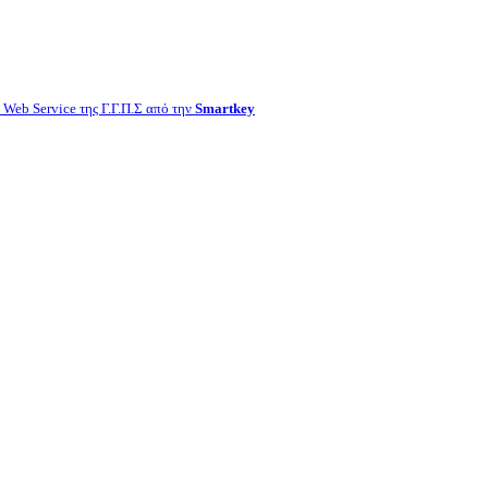
Web Service της Γ.Γ.Π.Σ από την
Smartkey